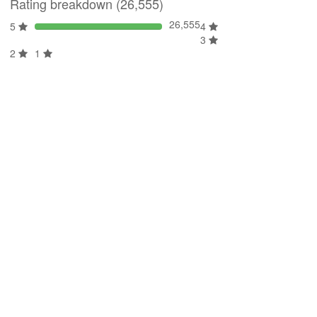
Rating breakdown (26,555)
26,555
5
4
3
2
1