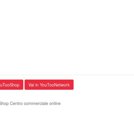
YouTooShop
Vai in YouTooNetwork
hop Centro commerciale online