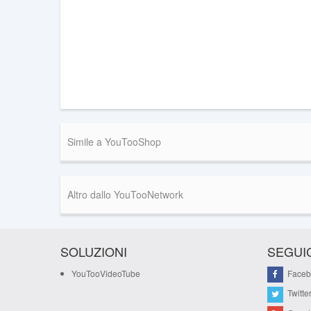
Simile a YouTooShop
Altro dallo YouTooNetwork
SOLUZIONI
SEGUIC
YouTooVideoTube
Faceb
Twitte