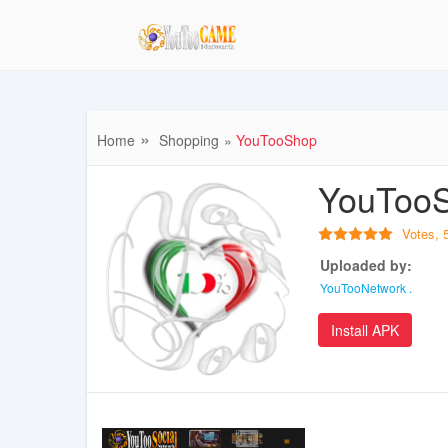
Home
Shopping
YouTooShop
YouToo
Votes,
Uploaded by:
YouTooNetwork .
Install APK