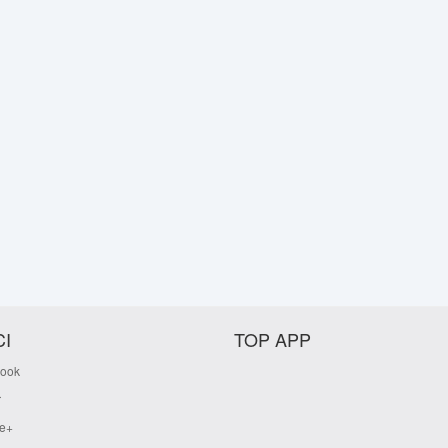
I
TOP APP
ook
r
e+