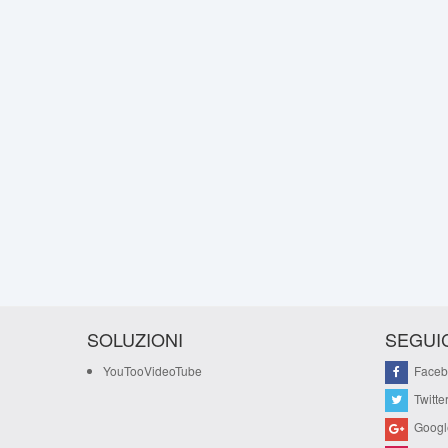
SOLUZIONI
SEGUIC
YouTooVideoTube
Faceb
Twitte
Googl